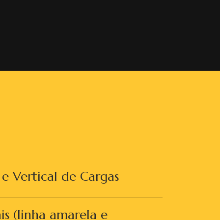
 Vertical de Cargas
s (linha amarela e